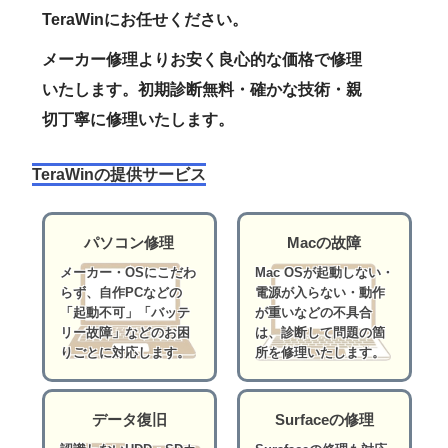
TeraWinにお任せください。
メーカー修理よりお安く良心的な価格で修理
いたします。初期診断無料・確かな技術・親
切丁寧に修理いたします。
TeraWinの提供サービス
パソコン修理
Macの故障
メーカー・OSにこだわ
Mac OSが起動しない・
らず、自作PCなどの
電源が入らない・動作
「起動不可」「バッテ
が重いなどの不具合
リー故障」などのお困
は、診断して問題の箇
りごとに対応します。
所を修理いたします。
データ復旧
Surfaceの修理