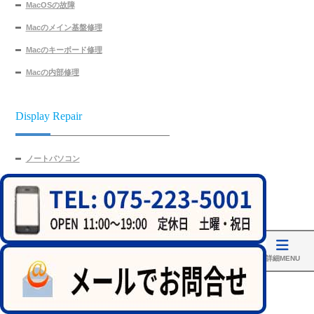
MacOSの故障
Macのメイン基盤修理
Macのキーボード修理
Macの内部修理
Display Repair
ノートパソコン
Surface
MacBook
タブレット
液晶修理対応メーカー
ホーム
アクセス
修理実績
MainMenu
詳細MENU
Technology