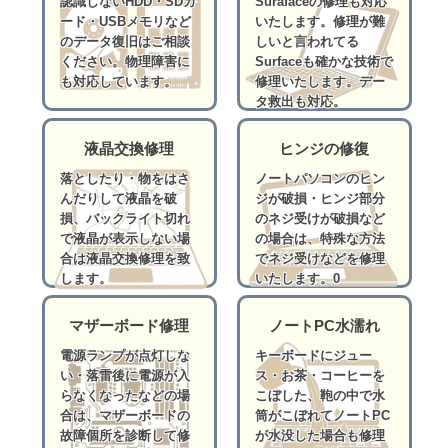
認識しないHDD・SDカ
Surafaceの修理も対応
ード・USBメモリなど
いたします。修理が難
のデータ復旧はご相談
しいと言われてる
ください。物理障害に
Surfaceも確かな技術で
も対応しています。
修理いたします。デー
タ救出も対応。
液晶交換修理
ヒンジの修復
落としたり・物をはさ
ノートパソコンのヒン
んだりして液晶を破
ジが破損・ヒンジ部分
損、バックライト切れ
のネジ受けが破損など
で液晶が表示しない場
の場合は、特殊な方法
合は液晶交換修理を致
でネジ受けなどを修理
します。
いたします。0
マザーボード修理
ノートPC水濡れ
電源ランプが点灯しな
キーボードにジュー
い・落雷後に電源が入
ス・お茶・コーヒーを
らなくなったなどの場
こぼした、鞄の中で水
合は、マザーボードの
筒がこぼれてノートPC
故障個所を診断して修
が水没した場合も修理