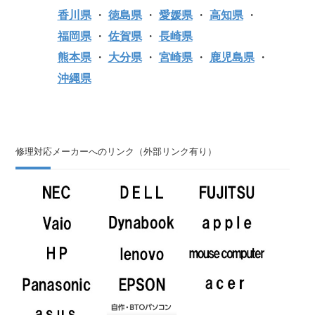
香川県
・
徳島県
・
愛媛県
・
高知県
・
福岡県
・
佐賀県
・
長崎県
熊本県
・
大分県
・
宮崎県
・
鹿児島県
・
沖縄県
修理対応メーカーへのリンク（外部リンク有り）