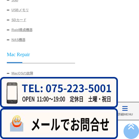
SSD
USBメモリ
SDカード
Raid構成機器
NAS機器
Mac Repair
MacOSの故障
Macのメイン基盤修理
Macのキーボード修理
Macの内部修理
ホーム
アクセス
修理実績
MainMenu
詳細MENU
Display Repair