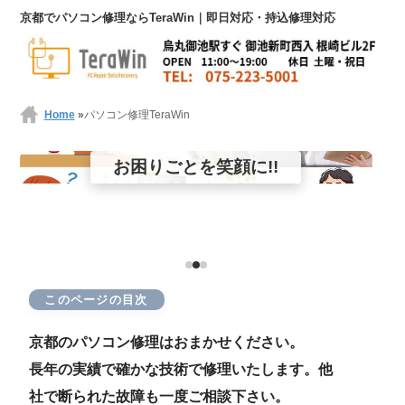
京都でパソコン修理ならTeraWin｜即日対応・持込修理対応
Home
»
パソコン修理TeraWin
京都パソコン修理
お困りごとを笑顔に!!
TeraWin
初期診断無料
即日対応
メーカー修理より格安
075-223-5001
お問合せ
このページの目次
京都のパソコン修理はおまかせください。
長年の実績で確かな技術で修理いたします。他
社で断られた故障も一度ご相談下さい。