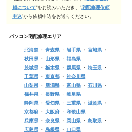
頼について
”をお読みいただき、”
宅配修理依頼
申込
”から依頼申込をお送りください。
パソコン宅配修理エリア
北海道
・
青森県
・
岩手県
・
宮城県
・
秋田県
・
山形県
・
福島県
茨城県
・
栃木県
・
群馬県
・
埼玉県
・
千葉県
・
東京都
・
神奈川県
山梨県
・
新潟県
・
富山県
・
石川県
・
福井県
・
長野県
・
岐阜県
静岡県
・
愛知県
・
三重県
・
滋賀県
・
京都府
・
大阪府
・
和歌山県
兵庫県
・
奈良県
・
岡山県
・
鳥取県
・
広島県
・
島根県
・
山口県