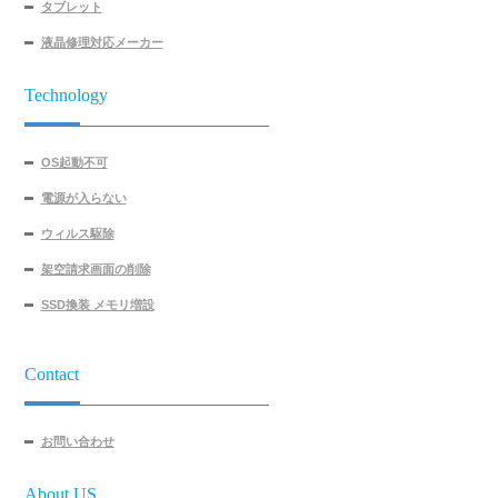
タブレット
液晶修理対応メーカー
Technology
OS起動不可
電源が入らない
ウィルス駆除
架空請求画面の削除
SSD換装 メモリ増設
Contact
お問い合わせ
About US