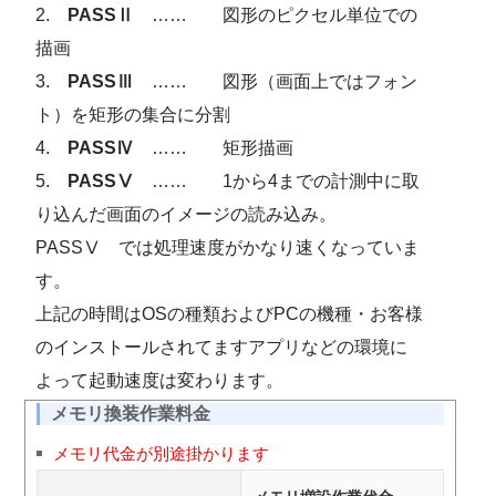
2.
PASSⅡ
…… 図形のピクセル単位での
描画
3.
PASSⅢ
…… 図形（画面上ではフォン
ト）を矩形の集合に分割
4.
PASSⅣ
…… 矩形描画
5.
PASSⅤ
…… 1から4までの計測中に取
り込んだ画面のイメージの読み込み。
PASSⅤ では処理速度がかなり速くなっていま
す。
上記の時間はOSの種類およびPCの機種・お客様
のインストールされてますアプリなどの環境に
よって起動速度は変わります。
メモリ換装作業料金
メモリ代金が別途掛かります