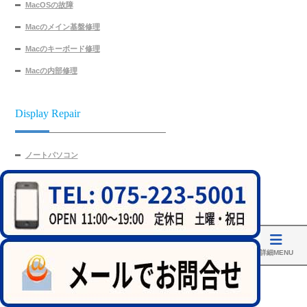
MacOSの故障
Macのメイン基盤修理
Macのキーボード修理
Macの内部修理
Display Repair
ノートパソコン
Surface
MacBook
タブレット
液晶修理対応メーカー
ホーム
アクセス
修理実績
MainMenu
詳細MENU
Technology