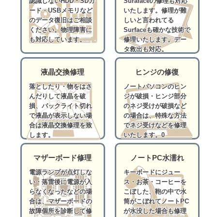
認識しないHDD・SDカ
Surafaceの修理も対応
ード・USBメモリなど
いたします。修理が難
のデータ復旧はご相談
しいと言われてる
ください。物理障害に
Surfaceも確かな技術で
も対応しています。
修理いたします。デー
タ救出も対応。
液晶交換修理
ヒンジの修復
落としたり・物をはさ
ノートパソコンのヒン
んだりして液晶を破
ジが破損・ヒンジ部分
損、バックライト切れ
のネジ受けが破損など
で液晶が表示しない場
の場合は、特殊な方法
合は液晶交換修理を致
でネジ受けなどを修理
します。
いたします。0
マザーボード修理
ノートPC水濡れ
電源ランプが点灯しな
キーボードにジュー
い・落雷後に電源が入
ス・お茶・コーヒーを
らなくなったなどの場
こぼした、鞄の中で水
合は、マザーボードの
筒がこぼれてノートPC
故障個所を診断して修
が水没した場合も修理