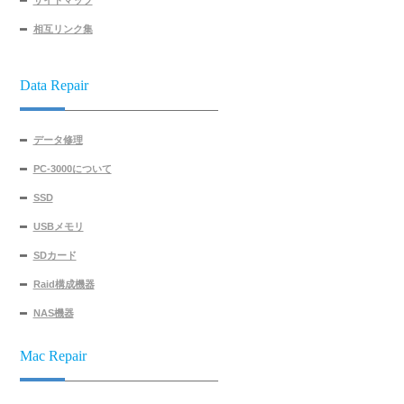
サイトマップ
相互リンク集
Data Repair
データ修理
PC-3000について
SSD
USBメモリ
SDカード
Raid構成機器
NAS機器
Mac Repair