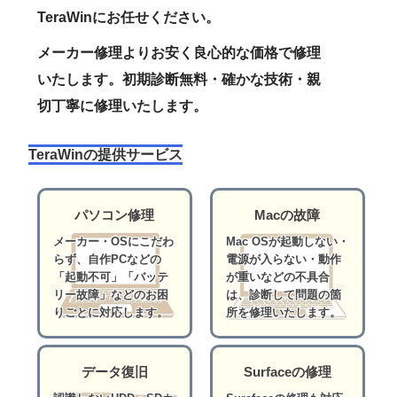
TeraWinにお任せください。
メーカー修理よりお安く良心的な価格で修理
いたします。初期診断無料・確かな技術・親
切丁寧に修理いたします。
TeraWinの提供サービス
パソコン修理
Macの故障
メーカー・OSにこだわ
Mac OSが起動しない・
らず、自作PCなどの
電源が入らない・動作
「起動不可」「バッテ
が重いなどの不具合
リー故障」などのお困
は、診断して問題の箇
りごとに対応します。
所を修理いたします。
データ復旧
Surfaceの修理