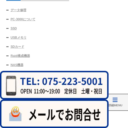
データ修理
PC-3000について
SSD
USBメモリ
SDカード
Raid構成機器
NAS機器
Mac Repair
MacOSの故障
Macのメイン基盤修理
ホーム
アクセス
修理実績
MainMenu
詳細MENU
Macのキーボード修理
Macの内部修理