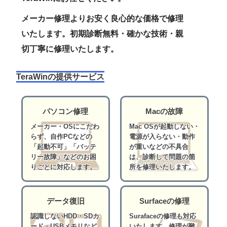
メーカー修理よりお安く良心的な価格で修理
いたします。初期診断無料・確かな技術・親
切丁寧に修理いたします。
TeraWinの提供サービス
パソコン修理
Macの故障
メーカー・OSにこだわ
Mac OSが起動しない・
らず、自作PCなどの
電源が入らない・動作
「起動不可」「バッテ
が重いなどの不具合
リー故障」などのお困
は、診断して問題の箇
りごとに対応します。
所を修理いたします。
データ復旧
Surfaceの修理
認識しないHDD・SDカ
Surafaceの修理も対応
ード・USBメモリなど
いたします。修理が難