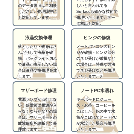
のデータ復旧はご相談
しいと言われてる
ください。物理障害に
Surfaceも確かな技術で
も対応しています。
修理いたします。デー
タ救出も対応。
液晶交換修理
ヒンジの修復
落としたり・物をはさ
ノートパソコンのヒン
んだりして液晶を破
ジが破損・ヒンジ部分
損、バックライト切れ
のネジ受けが破損など
で液晶が表示しない場
の場合は、特殊な方法
合は液晶交換修理を致
でネジ受けなどを修理
します。
いたします。0
マザーボード修理
ノートPC水濡れ
電源ランプが点灯しな
キーボードにジュー
い・落雷後に電源が入
ス・お茶・コーヒーを
らなくなったなどの場
こぼした、鞄の中で水
合は、マザーボードの
筒がこぼれてノートPC
故障個所を診断して修
が水没した場合も修理
理致します。
いたします。