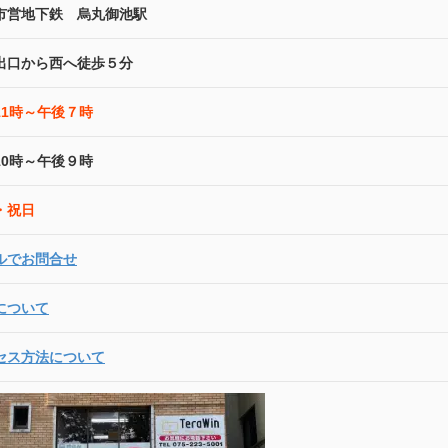
市営地下鉄 烏丸御池駅
出口から西へ徒歩５分
11時～午後７時
10時～午後９時
・祝日
ルでお問合せ
について
セス方法について