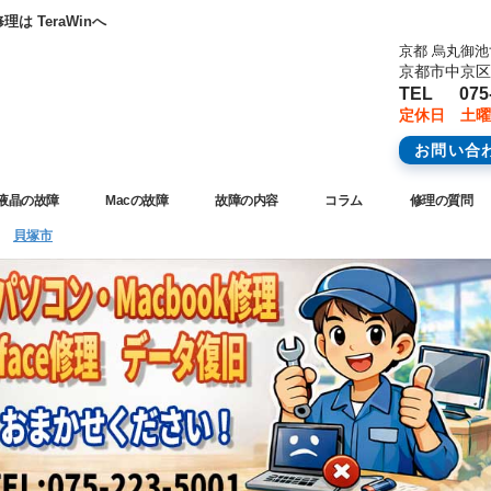
 TeraWinへ
京都 烏丸御
京都市中京区橋
TEL 075-
定休日 土曜
お問い合
液晶の故障
Macの故障
故障の内容
コラム
修理の質問
»
貝塚市