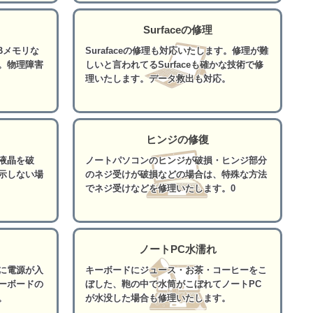
Surfaceの修理
Bメモリな
Surafaceの修理も対応いたします。修理が難
。物理障害
しいと言われてるSurfaceも確かな技術で修
理いたします。データ救出も対応。
ヒンジの修復
液晶を破
ノートパソコンのヒンジが破損・ヒンジ部分
示しない場
のネジ受けが破損などの場合は、特殊な方法
でネジ受けなどを修理いたします。0
ノートPC水濡れ
に電源が入
キーボードにジュース・お茶・コーヒーをこ
ーボードの
ぼした、鞄の中で水筒がこぼれてノートPC
。
が水没した場合も修理いたします。