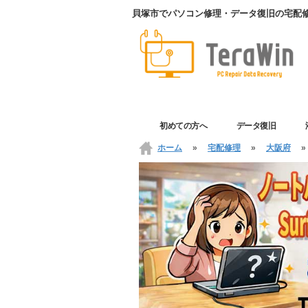
貝塚市でパソコン修理・データ復旧の宅配修理は
初めての方へ
データ復旧
ホーム
»
宅配修理
»
大阪府