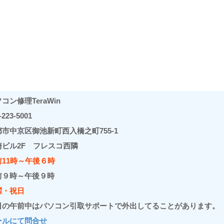
コン修理TeraWin
-223-5001
都市中京区御池新町西入橋之町755-1
崎ビル2F フレスコ西隣
前11時～午後６時
前９時～午後９時
曜・祝日
日の午前中はパソコン引取サポートで外出してることがあります。
ールにて問合せ