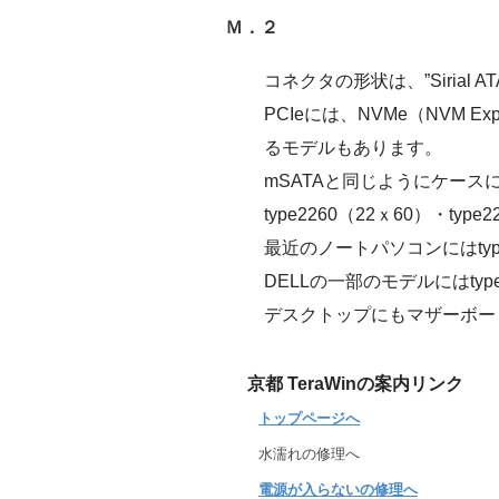
Ｍ．２
コネクタの形状は、”Sirial A
PCIeには、NVMe（NVM
るモデルもあります。
mSATAと同じようにケースに
type2260（22ｘ60）・typ
最近のノートパソコンにはtype2
DELLの一部のモデルにはty
デスクトップにもマザーボー
京都 TeraWinの案内リンク
トップページへ
水濡れの修理へ
電源が入らないの修理へ