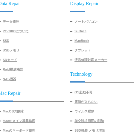
Data Repair
Display Repair
データ修理
ノートパソコン
PC-3000について
Surface
SSD
MacBook
USBメモリ
タブレット
SDカード
液晶修理対応メーカー
Raid構成機器
Technology
NAS機器
OS起動不可
Mac Repair
電源が入らない
MacOSの故障
ウィルス駆除
Macのメイン基盤修理
架空請求画面の削除
Macのキーボード修理
SSD換装 メモリ増設