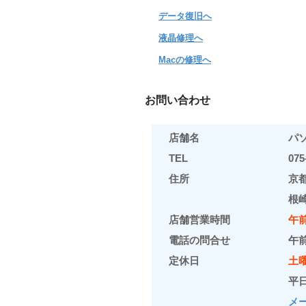
データ復旧へ
液晶修理へ
Macの修理へ
お問い合わせ
店舗名
パソ
TEL
075
住所
京
根
店舗営業時間
午
電話の問合せ
午
定休日
土
平
メ