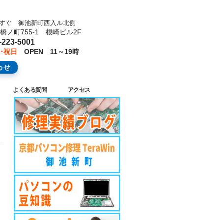
池すぐ 御池新町西入ル北側
ノ町755-1 根崎ビル2F
223-5001
･祝日
OPEN 11～19時
わせ
よくある質問
アクセス