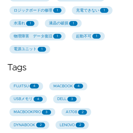
ロジックボードの修理
充電できない
1
1
水濡れ
液晶の破損
1
1
物理障害 データ復旧
起動不可
1
1
電源ユニット
1
Tags
FUJITSU
MACBOOK
4
4
USBメモリ
DELL
4
3
MACBOOKPRO
A1708
3
2
DYNABOOK
LENOVO
2
2