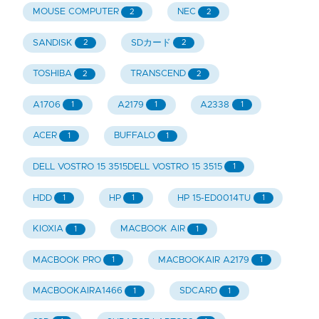
MOUSE COMPUTER
NEC
2
2
SANDISK
SDカード
2
2
TOSHIBA
TRANSCEND
2
2
A1706
A2179
A2338
1
1
1
ACER
BUFFALO
1
1
DELL VOSTRO 15 3515DELL VOSTRO 15 3515
1
HDD
HP
HP 15-ED0014TU
1
1
1
KIOXIA
MACBOOK AIR
1
1
MACBOOK PRO
MACBOOKAIR A2179
1
1
MACBOOKAIRA1466
SDCARD
1
1