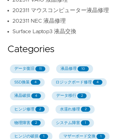
202311 マウスコンピューター液晶修理
202311 NEC 液晶修理
Surface Laptop3 液晶交換
Categories
データ復旧
液晶修理
11
10
SSD換装
ロジックボード修理
4
4
液晶破損
データ移行
4
2
ヒンジ修理
水濡れ修理
2
2
物理障害
システム障害
2
1
ヒンジの破損
マザーボード交換
1
1