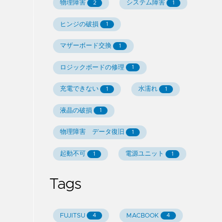
物理障害
システム障害
2
1
ヒンジの破損
1
マザーボード交換
1
ロジックボードの修理
1
充電できない
水濡れ
1
1
液晶の破損
1
物理障害 データ復旧
1
起動不可
電源ユニット
1
1
Tags
FUJITSU
MACBOOK
4
4