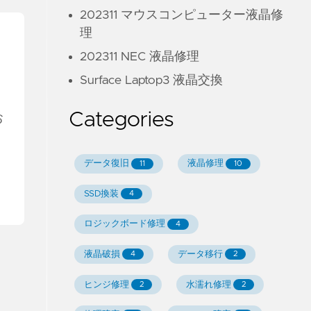
202311 マウスコンピューター液晶修
理
202311 NEC 液晶修理
Surface Laptop3 液晶交換
Categories
お
。
データ復旧
液晶修理
11
10
SSD換装
4
ロジックボード修理
4
液晶破損
データ移行
4
2
ヒンジ修理
水濡れ修理
2
2