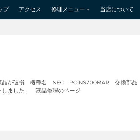
ップ
アクセス
修理メニュー
当店について
Mac修理
Surface修理
データ復旧
液晶修理
が破損 機種名 NEC PC-NS700MAR 交換部
たしました。 液晶修理のページ