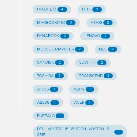
USBメモリ
DELL
4
3
MACBOOKPRO
A1708
3
2
DYNABOOK
LENOVO
2
2
MOUSE COMPUTER
NEC
2
2
SANDISK
SDカード
2
2
TOSHIBA
TRANSCEND
2
2
A1706
A2179
1
1
A2338
ACER
1
1
BUFFALO
1
DELL VOSTRO 15 3515DELL VOSTRO 15
1
3515