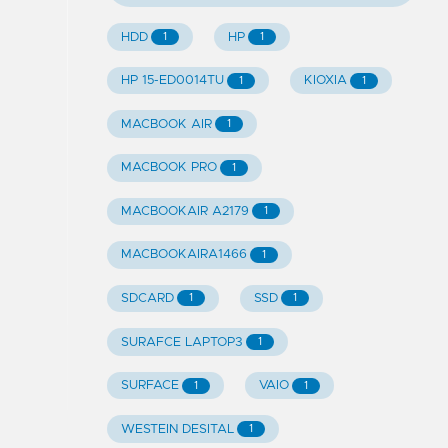
HDD
HP
1
1
HP 15-ED0014TU
KIOXIA
1
1
MACBOOK AIR
1
MACBOOK PRO
1
MACBOOKAIR A2179
1
MACBOOKAIRA1466
1
SDCARD
SSD
1
1
SURAFCE LAPTOP3
1
SURFACE
VAIO
1
1
WESTEIN DESITAL
1