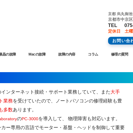
京都 烏丸御
京都市中京区橋
TEL 075-
定休日 土曜
お問い合
液晶の故障
Macの故障
故障の内容
コラム
修理の質問
のインターネット接続・サポート業務していて、また
大手
ト業務
を受けていたので、ノートパソコンの修理経験も豊
績も多数
あります。
の
を導入して、 物理障害も対応います。
boratory
PC-3000
をメーカー専用の言語でモーター・基盤・ヘッドを制御して重要