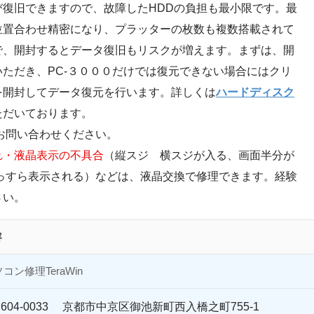
復旧できますので、故障したHDDの負担も最小限です。最
位置合わせ精密になり、プラッターの枚数も複数搭載されて
で、開封するとデータ復旧もリスクが増えます。まずは、開
ただき、PC-３０００だけでは復元できない場合にはクリ
を開封してデータ復元を行います。詳しくは
ハードディスク
ただいております。
お問い合わせください。
れ・液晶表示の不具合
（縦スジ 横スジが入る、画面半分が
っすら表示される）などは、液晶交換で修理できます。経験
さい。
容
コン修理TeraWin
604-0033 京都市中京区御池新町西入橋之町755-1