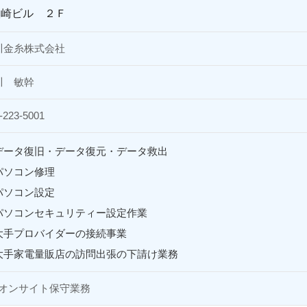
根崎ビル ２Ｆ
川金糸株式会社
川 敏幹
-223-5001
データ復旧・データ復元・データ救出
パソコン修理
パソコン設定
パソコンセキュリティー設定作業
大手プロバイダーの接続事業
大手家電量販店の訪問出張の下請け業務
llオンサイト保守業務