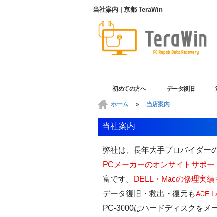
当社案内 | 京都 TeraWin
初めての方へ
データ復旧
ホーム
»
当店案内
当社案内
弊社は、長年大手プロバイダー
PCメーカーのオンサイトサポー
富です。
DELL・Macの修理実
データ復旧・救出・復元も
ACE La
PC-3000はハードディスク