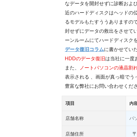
なデータを開封せずに診断および
近のハードディスクはヘッドの
るモデルもたすううありますの
封せずにデータの救出をさせてい
ーンルームにてハードディスク
データ復旧コラム
に書かせてい
HDDのデータ復旧
は当社に一度
また、
ノートパソコンの液晶割
表示される 、画面が真っ暗でう
豊富な弊社にお問い合わせくだ
項目
内
店舗名称
パソ
店舗住所
〒