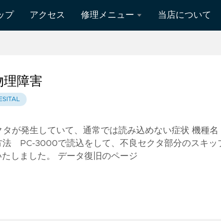
ップ
アクセス
修理メニュー
当店について
Mac修理
Surface修理
 物理障害
データ復旧
ESITAL
液晶修理
クタが発生していて、通常では読み込めない症状 機種
SSD 修理方法 PC-3000で読込をして、不良セクタ部分のスキッ
いたしました。 データ復旧のページ