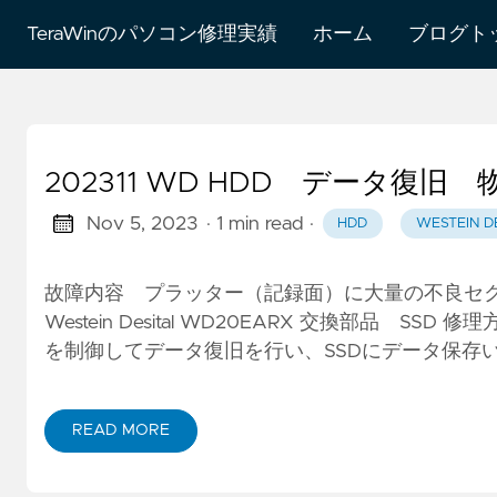
TeraWinのパソコン修理実績
ホーム
ブログト
202311 WD HDD データ復旧
Nov 5, 2023
· 1 min read
·
HDD
WESTEIN D
故障内容 プラッター（記録面）に大量の不良セ
Westein Desital WD20EARX 交換部品 
を制御してデータ復旧を行い、SSDにデータ保存
READ MORE