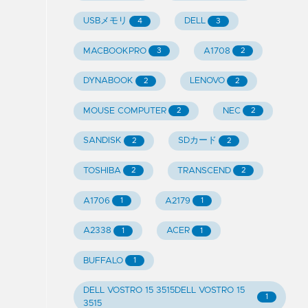
USBメモリ
DELL
4
3
MACBOOKPRO
A1708
3
2
DYNABOOK
LENOVO
2
2
MOUSE COMPUTER
NEC
2
2
SANDISK
SDカード
2
2
TOSHIBA
TRANSCEND
2
2
A1706
A2179
1
1
A2338
ACER
1
1
BUFFALO
1
DELL VOSTRO 15 3515DELL VOSTRO 15
1
3515