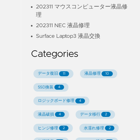
202311 マウスコンピューター液晶修
理
202311 NEC 液晶修理
Surface Laptop3 液晶交換
Categories
データ復旧
液晶修理
11
10
SSD換装
4
ロジックボード修理
4
液晶破損
データ移行
4
2
ヒンジ修理
水濡れ修理
2
2