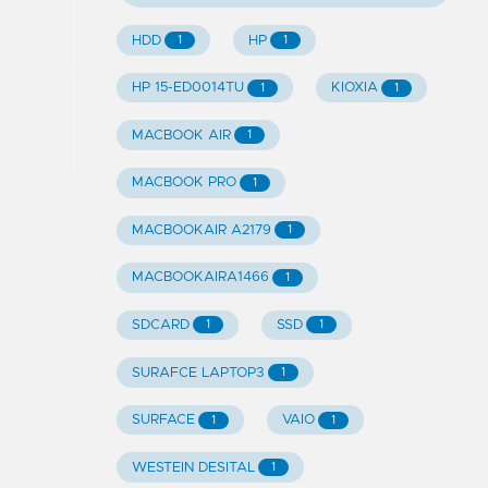
HDD
HP
1
1
HP 15-ED0014TU
KIOXIA
1
1
MACBOOK AIR
1
MACBOOK PRO
1
MACBOOKAIR A2179
1
MACBOOKAIRA1466
1
SDCARD
SSD
1
1
SURAFCE LAPTOP3
1
SURFACE
VAIO
1
1
WESTEIN DESITAL
1