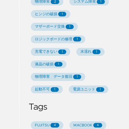
物理障害
システム障害
2
1
ヒンジの破損
1
マザーボード交換
1
ロジックボードの修理
1
充電できない
水濡れ
1
1
液晶の破損
1
物理障害 データ復旧
1
起動不可
電源ユニット
1
1
Tags
FUJITSU
MACBOOK
4
4