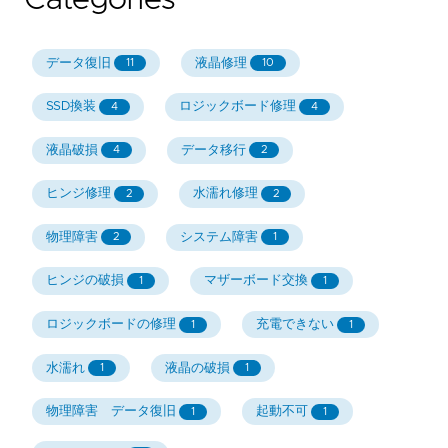
Categories
データ復旧
液晶修理
11
10
SSD換装
ロジックボード修理
4
4
液晶破損
データ移行
4
2
ヒンジ修理
水濡れ修理
2
2
物理障害
システム障害
2
1
ヒンジの破損
マザーボード交換
1
1
ロジックボードの修理
充電できない
1
1
水濡れ
液晶の破損
1
1
物理障害 データ復旧
起動不可
1
1