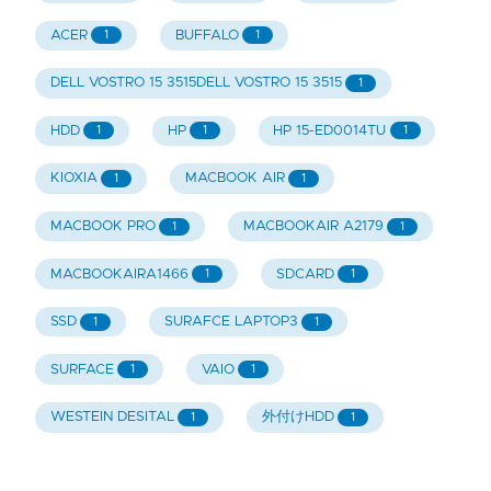
ACER
BUFFALO
1
1
DELL VOSTRO 15 3515DELL VOSTRO 15 3515
1
HDD
HP
HP 15-ED0014TU
1
1
1
KIOXIA
MACBOOK AIR
1
1
MACBOOK PRO
MACBOOKAIR A2179
1
1
MACBOOKAIRA1466
SDCARD
1
1
SSD
SURAFCE LAPTOP3
1
1
SURFACE
VAIO
1
1
WESTEIN DESITAL
外付けHDD
1
1