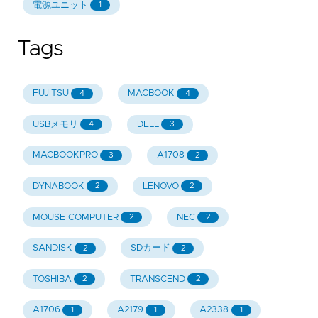
電源ユニット
1
Tags
FUJITSU
MACBOOK
4
4
USBメモリ
DELL
4
3
MACBOOKPRO
A1708
3
2
DYNABOOK
LENOVO
2
2
MOUSE COMPUTER
NEC
2
2
SANDISK
SDカード
2
2
TOSHIBA
TRANSCEND
2
2
A1706
A2179
A2338
1
1
1